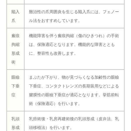
陥入
難治性の爪周囲炎を生じる陥入爪には、フェノー
爪
ル法をおすすめしています。
瘢痕
機能障害を伴う瘢痕拘縮（傷のひきつれ）の手術
拘縮
は、保険適応となります。機能的な障害ととも
形成
に、整容性も改善します。
術
眼瞼
まぶたが下がり、物が見づらくなる加齢性の眼瞼
下垂
下垂症、コンタクトレンズの長期装用などによる
症
腱膜性の眼瞼下垂症が適応となります。挙筋前転
術（保険適応）を行います。
乳頭
乳癌術後・乳房再建術後の乳頭形成（皮弁法、乳
形成
頭移植法）を行います。