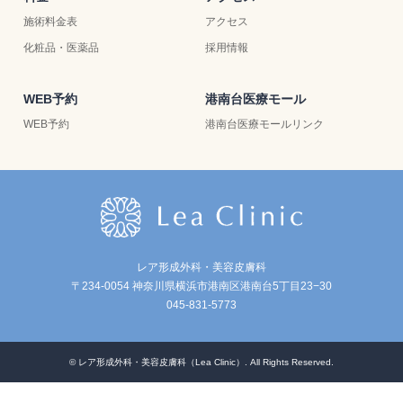
施術料金表
アクセス
化粧品・医薬品
採用情報
WEB予約
港南台医療モール
WEB予約
港南台医療モールリンク
レア形成外科・美容皮膚科
〒234-0054 神奈川県横浜市港南区港南台5丁目23−30
045-831-5773
©
レア形成外科・美容皮膚科（Lea Clinic）
. All Rights Reserved.