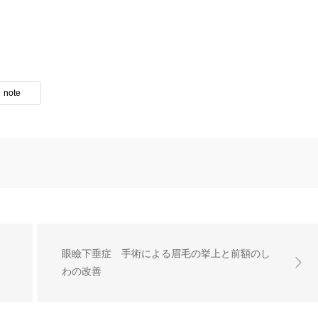
note
眼瞼下垂症 手術による眉毛の挙上と前額のし
わの改善