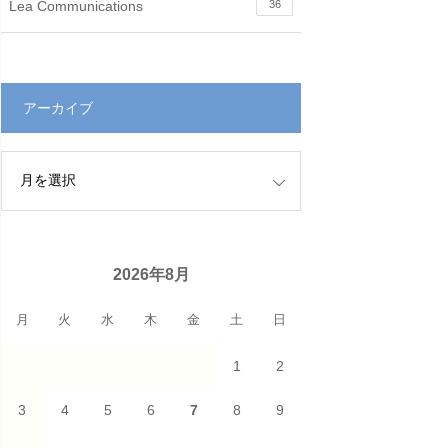
Lea Communications
36
アーカイブ
2026年8月
月
火
水
木
金
土
日
1
2
3
4
5
6
7
8
9