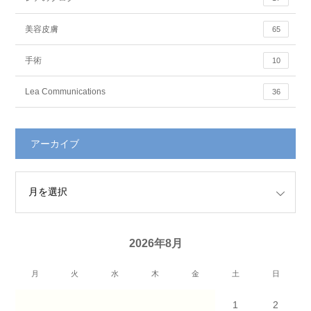
美容皮膚
65
手術
10
Lea Communications
36
アーカイブ
2026年8月
月
火
水
木
金
土
日
1
2