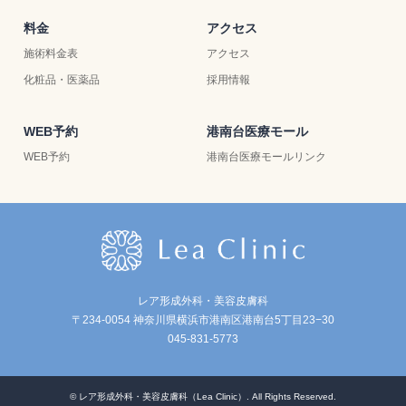
料金
アクセス
施術料金表
アクセス
化粧品・医薬品
採用情報
WEB予約
港南台医療モール
WEB予約
港南台医療モールリンク
レア形成外科・美容皮膚科
〒234-0054 神奈川県横浜市港南区港南台5丁目23−30
045-831-5773
©
レア形成外科・美容皮膚科（Lea Clinic）
. All Rights Reserved.