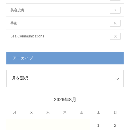
美容皮膚
65
手術
10
Lea Communications
36
アーカイブ
2026年8月
月
火
水
木
金
土
日
1
2