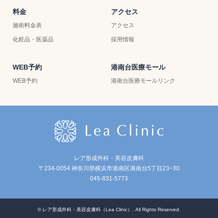
料金
アクセス
施術料金表
アクセス
化粧品・医薬品
採用情報
WEB予約
港南台医療モール
WEB予約
港南台医療モールリンク
レア形成外科・美容皮膚科
〒234-0054 神奈川県横浜市港南区港南台5丁目23−30
045-831-5773
©
レア形成外科・美容皮膚科（Lea Clinic）
. All Rights Reserved.